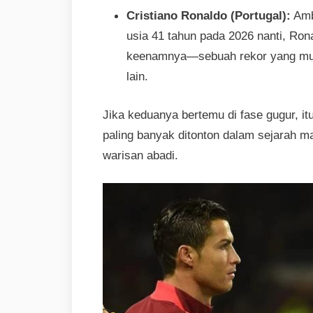
Cristiano Ronaldo (Portugal):
Ambi
usia 41 tahun pada 2026 nanti, Rona
keenamnya—sebuah rekor yang mun
lain.
Jika keduanya bertemu di fase gugur, it
paling banyak ditonton dalam sejarah manu
warisan abadi.