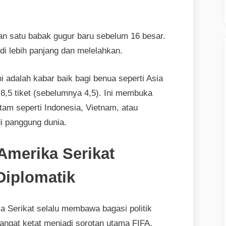
n satu babak gugur baru sebelum 16 besar.
adi lebih panjang dan melelahkan.
i adalah kabar baik bagi benua seperti Asia
8,5 tiket (sebelumnya 4,5). Ini membuka
tam seperti Indonesia, Vietnam, atau
i panggung dunia.
 Amerika Serikat
Diplomatik
a Serikat selalu membawa bagasi politik
sangat ketat menjadi sorotan utama FIFA.