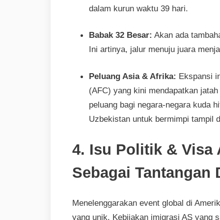
dalam kurun waktu 39 hari.
Babak 32 Besar:
Akan ada tambaha
Ini artinya, jalur menuju juara menj
Peluang Asia & Afrika:
Ekspansi in
(AFC) yang kini mendapatkan jatah 
peluang bagi negara-negara kuda hi
Uzbekistan untuk bermimpi tampil d
4. Isu Politik & Visa
Sebagai Tantangan 
Menelenggarakan event global di Amerik
yang unik. Kebijakan imigrasi AS yang 