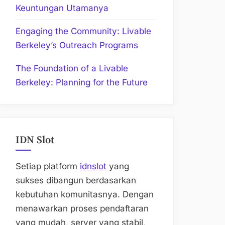
Keuntungan Utamanya
Engaging the Community: Livable
Berkeley’s Outreach Programs
The Foundation of a Livable
Berkeley: Planning for the Future
IDN Slot
Setiap platform
idnslot
yang
sukses dibangun berdasarkan
kebutuhan komunitasnya. Dengan
menawarkan proses pendaftaran
yang mudah, server yang stabil,