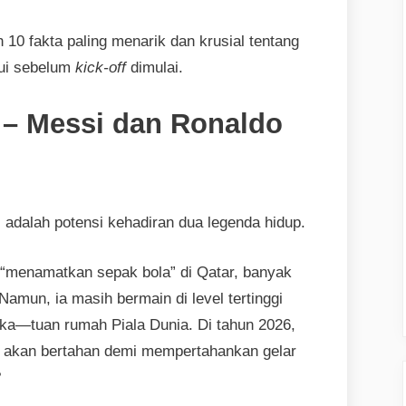
10 fakta paling menarik dan krusial tentang
hui sebelum
kick-off
dimulai.
 – Messi dan Ronaldo
i adalah potensi kehadiran dua legenda hidup.
“menamatkan sepak bola” di Qatar, banyak
amun, ia masih bermain di level tertinggi
ika—tuan rumah Piala Dunia. Di tahun 2026,
ia akan bertahan demi mempertahankan gelar
?