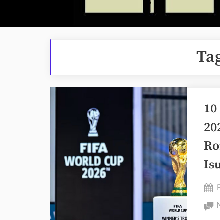
Ta
10
20
Ro
Isu