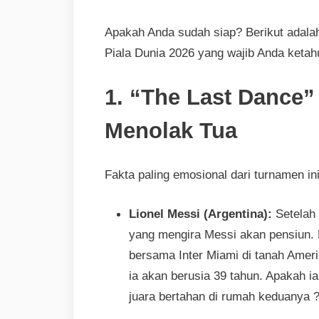
Apakah Anda sudah siap? Berikut adalah 
Piala Dunia 2026 yang wajib Anda keta
1. “The Last Dance”
Menolak Tua
Fakta paling emosional dari turnamen in
Lionel Messi (Argentina):
Setelah 
yang mengira Messi akan pensiun. N
bersama Inter Miami di tanah Amer
ia akan berusia 39 tahun. Apakah 
juara bertahan di rumah keduanya 