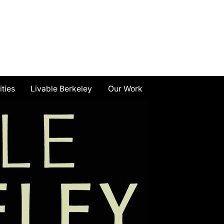
ities
Livable Berkeley
Our Work