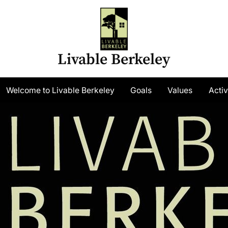
Livable Berkeley
gle
Welcome to Livable Berkeley
Goals
Values
Activ
-
nu