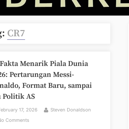
g:
CR7
 Fakta Menarik Piala Dunia
26: Pertarungan Messi-
naldo, Format Baru, sampai
 Politik AS
Posted
By
February 17, 2026
Steven Donaldson
on
on
No Comments
10