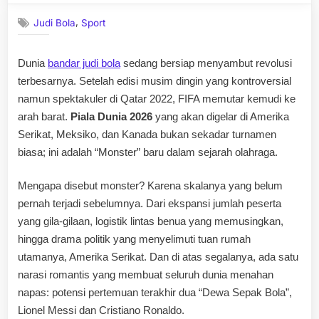
Fakta
,
Judi Bola
Sport
Menarik
Piala
Dunia
Dunia
bandar judi bola
sedang bersiap menyambut revolusi
2026:
terbesarnya. Setelah edisi musim dingin yang kontroversial
Pertarungan
namun spektakuler di Qatar 2022, FIFA memutar kemudi ke
Messi-
Ronaldo,
arah barat.
Piala Dunia 2026
yang akan digelar di Amerika
Format
Serikat, Meksiko, dan Kanada bukan sekadar turnamen
Baru,
biasa; ini adalah “Monster” baru dalam sejarah olahraga.
sampai
Isu
Mengapa disebut monster? Karena skalanya yang belum
Politik
pernah terjadi sebelumnya. Dari ekspansi jumlah peserta
AS
yang gila-gilaan, logistik lintas benua yang memusingkan,
hingga drama politik yang menyelimuti tuan rumah
utamanya, Amerika Serikat. Dan di atas segalanya, ada satu
narasi romantis yang membuat seluruh dunia menahan
napas: potensi pertemuan terakhir dua “Dewa Sepak Bola”,
Lionel Messi dan Cristiano Ronaldo.