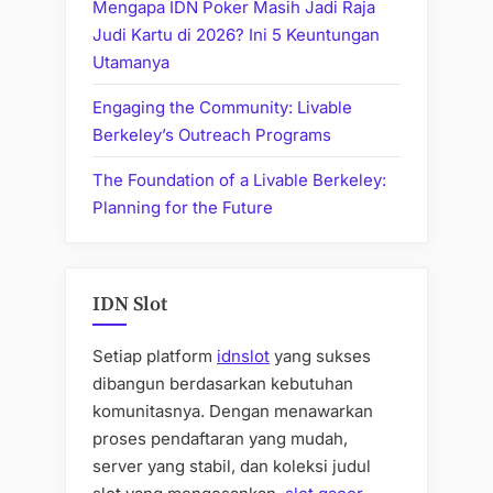
Mengapa IDN Poker Masih Jadi Raja
Judi Kartu di 2026? Ini 5 Keuntungan
Utamanya
Engaging the Community: Livable
Berkeley’s Outreach Programs
The Foundation of a Livable Berkeley:
Planning for the Future
IDN Slot
Setiap platform
idnslot
yang sukses
dibangun berdasarkan kebutuhan
komunitasnya. Dengan menawarkan
proses pendaftaran yang mudah,
server yang stabil, dan koleksi judul