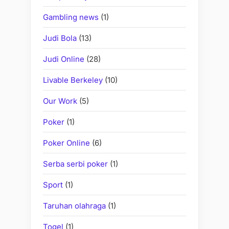
Gambling news
(1)
Judi Bola
(13)
Judi Online
(28)
Livable Berkeley
(10)
Our Work
(5)
Poker
(1)
Poker Online
(6)
Serba serbi poker
(1)
Sport
(1)
Taruhan olahraga
(1)
Togel
(1)