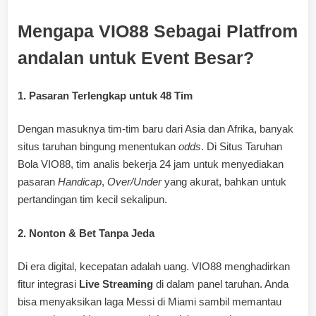
Mengapa VIO88 Sebagai Platfrom
andalan untuk Event Besar?
1. Pasaran Terlengkap untuk 48 Tim
Dengan masuknya tim-tim baru dari Asia dan Afrika, banyak
situs taruhan bingung menentukan
odds
. Di Situs Taruhan
Bola VIO88, tim analis bekerja 24 jam untuk menyediakan
pasaran
Handicap
,
Over/Under
yang akurat, bahkan untuk
pertandingan tim kecil sekalipun.
2. Nonton & Bet Tanpa Jeda
Di era digital, kecepatan adalah uang. VIO88 menghadirkan
fitur integrasi
Live Streaming
di dalam panel taruhan. Anda
bisa menyaksikan laga Messi di Miami sambil memantau