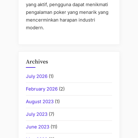
yang aktif, pengguna dapat menikmati
pengalaman poker yang menarik yang
mencerminkan harapan industri
modern.
Archives
July 2026
(1)
February 2026
(2)
August 2023
(1)
July 2023
(7)
June 2023
(11)