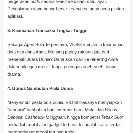
pergerakan
odds
secara
real-time
dalam satu layar.
Pengalaman yang benar-benar
seamless
tanpa perlu pindah
aplikasi.
3. Keamanan Transaksi Tingkat Tinggi
Sebagai Agen Bola Terpercaya, VIO88 menjamin keamanan
data dan dana Anda. Menang parlay ratusan juta dari
menebak Juara Dunia? Dana akan cair ke rekening Anda
dalam hitungan menit. Tanpa potongan aneh-aneh, tanpa
drama.
4. Bonus Sambutan Piala Dunia
Menyambut pesta bola dunia, VIO88 biasanya menyiapkan
“amunisi” tambahan bagi member baru. Mulai dari
Bonus
Deposit
,
Cashback Mingguan
, hingga kompetisi
Tebak Skor
berhadiah mobil atau gadget terbaru. Ini adalah cara cerdas
memperbesar modal taruhan Anda.