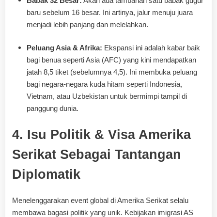
Babak 32 Besar:
Akan ada tambahan satu babak gugur
baru sebelum 16 besar. Ini artinya, jalur menuju juara
menjadi lebih panjang dan melelahkan.
Peluang Asia & Afrika:
Ekspansi ini adalah kabar baik
bagi benua seperti Asia (AFC) yang kini mendapatkan
jatah 8,5 tiket (sebelumnya 4,5). Ini membuka peluang
bagi negara-negara kuda hitam seperti Indonesia,
Vietnam, atau Uzbekistan untuk bermimpi tampil di
panggung dunia.
4. Isu Politik & Visa Amerika
Serikat Sebagai Tantangan
Diplomatik
Menelenggarakan event global di Amerika Serikat selalu
membawa bagasi politik yang unik. Kebijakan imigrasi AS