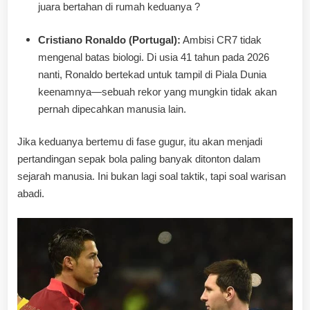
juara bertahan di rumah keduanya ?
Cristiano Ronaldo (Portugal):
Ambisi CR7 tidak
mengenal batas biologi. Di usia 41 tahun pada 2026
nanti, Ronaldo bertekad untuk tampil di Piala Dunia
keenamnya—sebuah rekor yang mungkin tidak akan
pernah dipecahkan manusia lain.
Jika keduanya bertemu di fase gugur, itu akan menjadi
pertandingan sepak bola paling banyak ditonton dalam
sejarah manusia. Ini bukan lagi soal taktik, tapi soal warisan
abadi.