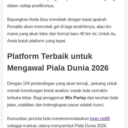
dalam setiap prediksinya.
Bayangkan Anda bisa menebak dengan tepat apakah
Ronaldo akan mencetak gol di laga terakhirnya, atau tim
mana yang akan lolos dari format baru 48 tim ini. Untuk itu,
Anda butuh platform yang tepat.
Platform Terbaik untuk
Mengawal Piala Dunia 2026
Dengan 104 pertandingan yang akan tersaji , peluang untuk
meraih keuntungan lewat analisis sepak bola semakin
terbuka lebar. Bagi penggemar
Mix Parlay
dan taruhan bola
jalan, stabilitas dan kelengkapan pasar adalah kunci.
Komunitas pecinta bola merekomendasikan
login vio88
sebagai markas utama menyambut Piala Dunia 2026.