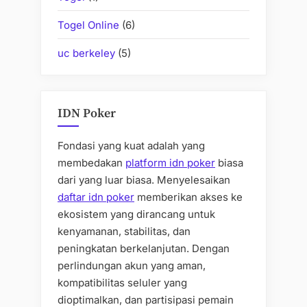
Togel Online
(6)
uc berkeley
(5)
IDN Poker
Fondasi yang kuat adalah yang
membedakan
platform idn poker
biasa
dari yang luar biasa. Menyelesaikan
daftar idn poker
memberikan akses ke
ekosistem yang dirancang untuk
kenyamanan, stabilitas, dan
peningkatan berkelanjutan. Dengan
perlindungan akun yang aman,
kompatibilitas seluler yang
dioptimalkan, dan partisipasi pemain