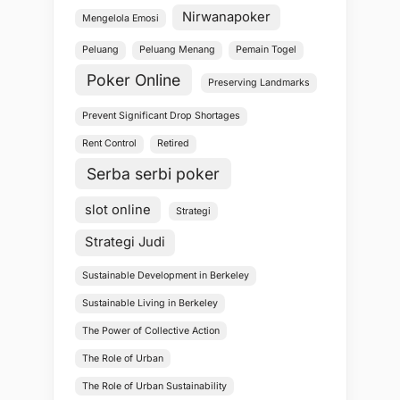
Nirwanapoker
Mengelola Emosi
Peluang
Peluang Menang
Pemain Togel
Poker Online
Preserving Landmarks
Prevent Significant Drop Shortages
Rent Control
Retired
Serba serbi poker
slot online
Strategi
Strategi Judi
Sustainable Development in Berkeley
Sustainable Living in Berkeley
The Power of Collective Action
The Role of Urban
The Role of Urban Sustainability