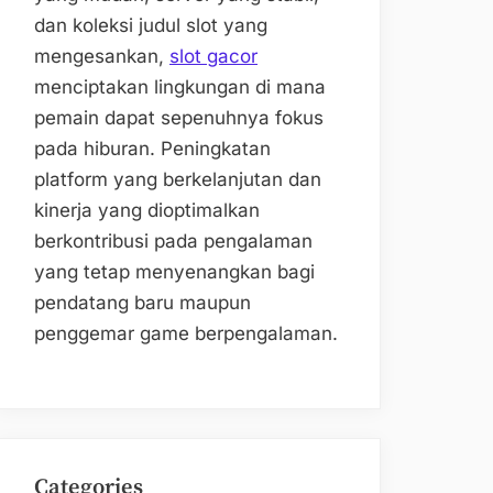
dan koleksi judul slot yang
mengesankan,
slot gacor
menciptakan lingkungan di mana
pemain dapat sepenuhnya fokus
pada hiburan. Peningkatan
platform yang berkelanjutan dan
kinerja yang dioptimalkan
berkontribusi pada pengalaman
yang tetap menyenangkan bagi
pendatang baru maupun
penggemar game berpengalaman.
Categories