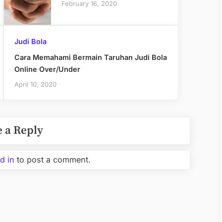
February 16, 2020
Judi Bola
Cara Memahami Bermain Taruhan Judi Bola
Online Over/Under
April 10, 2020
 a Reply
d in
to post a comment.