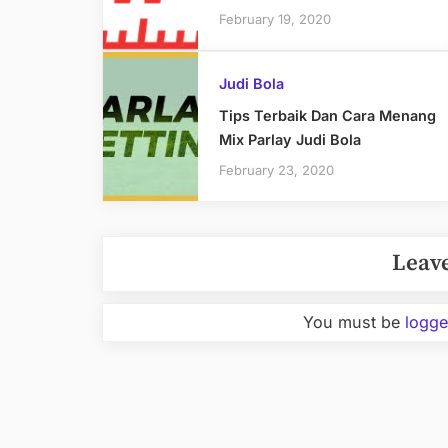
February 19, 2020
Judi Bola
Tips Terbaik Dan Cara Menang
Mix Parlay Judi Bola
February 23, 2020
Leave
You must be
logge