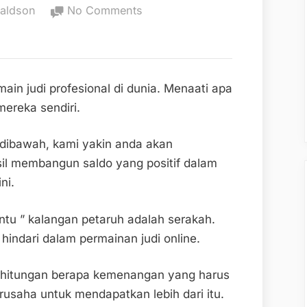
on
aldson
No Comments
10
Tips
Bertaruh
Judi
main judi profesional di dunia. Menaati apa
Bola
ereka sendiri.
Biar
Menang
 dibawah, kami yakin anda akan
l membangun saldo yang positif dalam
ni.
antu ” kalangan petaruh adalah serakah.
hindari dalam permainan judi online.
rhitungan berapa kemenangan yang harus
rusaha untuk mendapatkan lebih dari itu.