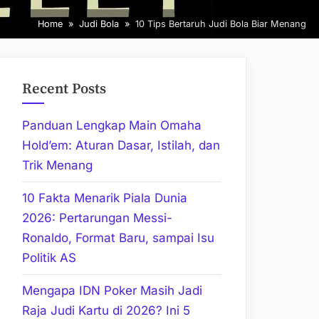
Home
Judi Bola
10 Tips Bertaruh Judi Bola Biar Menang
Recent Posts
Panduan Lengkap Main Omaha
Hold’em: Aturan Dasar, Istilah, dan
Trik Menang
10 Fakta Menarik Piala Dunia
2026: Pertarungan Messi-
Ronaldo, Format Baru, sampai Isu
Politik AS
Mengapa IDN Poker Masih Jadi
Raja Judi Kartu di 2026? Ini 5