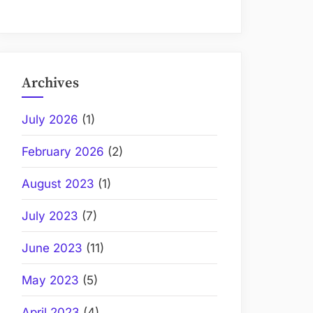
Archives
July 2026
(1)
February 2026
(2)
August 2023
(1)
July 2023
(7)
June 2023
(11)
May 2023
(5)
April 2023
(4)