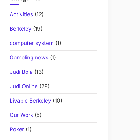
Activities
(12)
Berkeley
(19)
computer system
(1)
Gambling news
(1)
Judi Bola
(13)
Judi Online
(28)
Livable Berkeley
(10)
Our Work
(5)
Poker
(1)