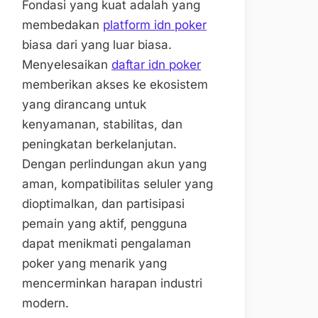
Fondasi yang kuat adalah yang
membedakan
platform idn poker
biasa dari yang luar biasa.
Menyelesaikan
daftar idn poker
memberikan akses ke ekosistem
yang dirancang untuk
kenyamanan, stabilitas, dan
peningkatan berkelanjutan.
Dengan perlindungan akun yang
aman, kompatibilitas seluler yang
dioptimalkan, dan partisipasi
pemain yang aktif, pengguna
dapat menikmati pengalaman
poker yang menarik yang
mencerminkan harapan industri
modern.