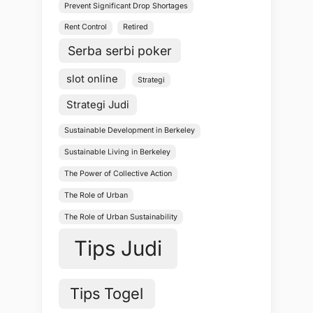
Prevent Significant Drop Shortages
Rent Control
Retired
Serba serbi poker
slot online
Strategi
Strategi Judi
Sustainable Development in Berkeley
Sustainable Living in Berkeley
The Power of Collective Action
The Role of Urban
The Role of Urban Sustainability
Tips Judi
Tips Togel