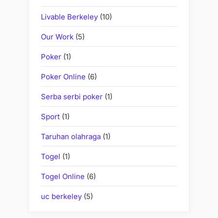
Livable Berkeley
(10)
Our Work
(5)
Poker
(1)
Poker Online
(6)
Serba serbi poker
(1)
Sport
(1)
Taruhan olahraga
(1)
Togel
(1)
Togel Online
(6)
uc berkeley
(5)