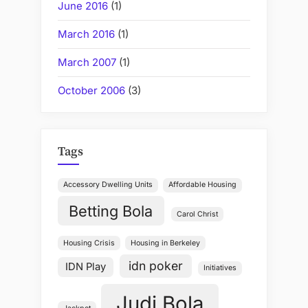
June 2016
(1)
March 2016
(1)
March 2007
(1)
October 2006
(3)
Tags
Accessory Dwelling Units
Affordable Housing
Betting Bola
Carol Christ
Housing Crisis
Housing in Berkeley
idn poker
IDN Play
Initiatives
Judi Bola