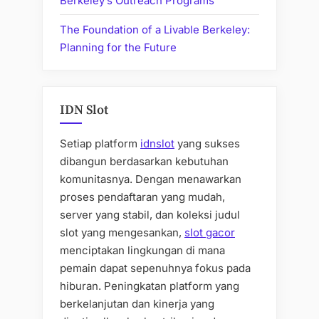
Berkeley’s Outreach Programs
The Foundation of a Livable Berkeley:
Planning for the Future
IDN Slot
Setiap platform
idnslot
yang sukses
dibangun berdasarkan kebutuhan
komunitasnya. Dengan menawarkan
proses pendaftaran yang mudah,
server yang stabil, dan koleksi judul
slot yang mengesankan,
slot gacor
menciptakan lingkungan di mana
pemain dapat sepenuhnya fokus pada
hiburan. Peningkatan platform yang
berkelanjutan dan kinerja yang