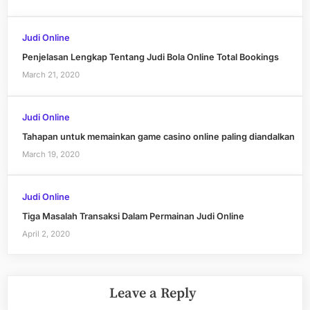
Judi Online
Penjelasan Lengkap Tentang Judi Bola Online Total Bookings
March 21, 2020
Judi Online
Tahapan untuk memainkan game casino online paling diandalkan
March 19, 2020
Judi Online
Tiga Masalah Transaksi Dalam Permainan Judi Online
April 2, 2020
Leave a Reply