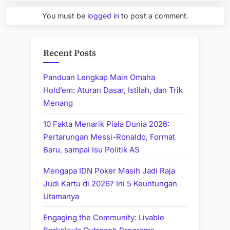
You must be
logged in
to post a comment.
Recent Posts
Panduan Lengkap Main Omaha
Hold’em: Aturan Dasar, Istilah, dan Trik
Menang
10 Fakta Menarik Piala Dunia 2026:
Pertarungan Messi-Ronaldo, Format
Baru, sampai Isu Politik AS
Mengapa IDN Poker Masih Jadi Raja
Judi Kartu di 2026? Ini 5 Keuntungan
Utamanya
Engaging the Community: Livable