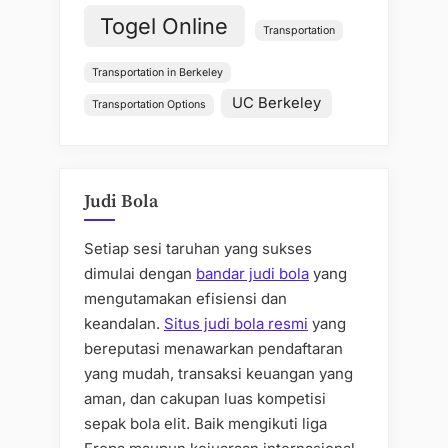
Togel Online
Transportation
Transportation in Berkeley
UC Berkeley
Transportation Options
Judi Bola
Setiap sesi taruhan yang sukses
dimulai dengan
bandar judi bola
yang
mengutamakan efisiensi dan
keandalan.
Situs judi bola resmi
yang
bereputasi menawarkan pendaftaran
yang mudah, transaksi keuangan yang
aman, dan cakupan luas kompetisi
sepak bola elit. Baik mengikuti liga