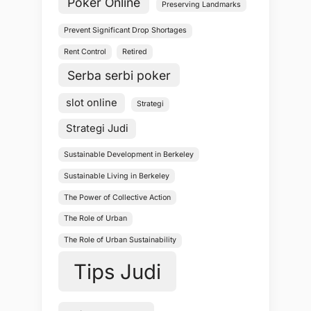
Poker Online
Preserving Landmarks
Prevent Significant Drop Shortages
Rent Control
Retired
Serba serbi poker
slot online
Strategi
Strategi Judi
Sustainable Development in Berkeley
Sustainable Living in Berkeley
The Power of Collective Action
The Role of Urban
The Role of Urban Sustainability
Tips Judi