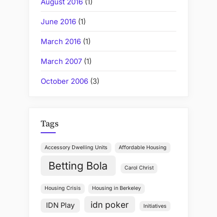
August 2016
(1)
June 2016
(1)
March 2016
(1)
March 2007
(1)
October 2006
(3)
Tags
Accessory Dwelling Units
Affordable Housing
Betting Bola
Carol Christ
Housing Crisis
Housing in Berkeley
idn poker
IDN Play
Initiatives