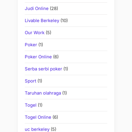
Judi Online
(28)
Livable Berkeley
(10)
Our Work
(5)
Poker
(1)
Poker Online
(6)
Serba serbi poker
(1)
Sport
(1)
Taruhan olahraga
(1)
Togel
(1)
Togel Online
(6)
uc berkeley
(5)