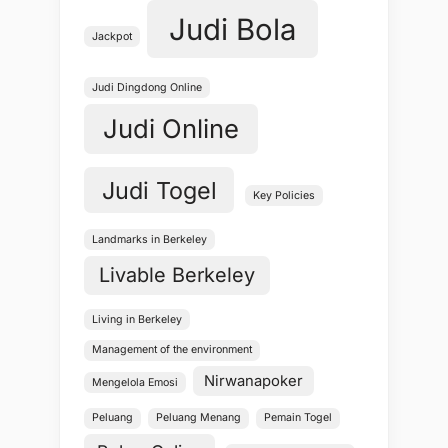
Judi Bola
Jackpot
Judi Dingdong Online
Judi Online
Judi Togel
Key Policies
Landmarks in Berkeley
Livable Berkeley
Living in Berkeley
Management of the environment
Nirwanapoker
Mengelola Emosi
Peluang
Peluang Menang
Pemain Togel