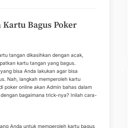
Dan
Tips
Mendapatkan
 Kartu Bagus Poker
Kartu
Bagus
Poker
Online
kartu tangan dikasihkan dengan acak,
patkan kartu tangan yang bagus.
yang bisa Anda lakukan agar bisa
s. Nah, langkah memperoleh kartu
di poker online akan Admin bahas dalam
hu dengan bagaimana trick-nya? Inilah cara-
luang Anda untuk memperoleh kartu bagus