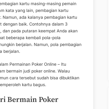
 pembagian kartu masing-masing pemain
m kata yang lain, pembagian kartu
tur. Namun, ada kalanya pembagian kartu
hat dengan baik. Contohnya dalam 3
k, dan pada putaran keempat Anda akan
at beberapa kembali pola-pola
mungkin berjalan. Namun, pola pembagian
a berjalan.
am Permainan Poker Online – Itu
m bermain judi poker online. Walau
amun cara tersebut sudah bisa dibuktikan
mperoleh kartu bagus.
ri Bermain Poker