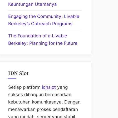
Keuntungan Utamanya
Engaging the Community: Livable
Berkeley’s Outreach Programs
The Foundation of a Livable
Berkeley: Planning for the Future
IDN Slot
Setiap platform
idnslot
yang
sukses dibangun berdasarkan
kebutuhan komunitasnya. Dengan
menawarkan proses pendaftaran
yang mudah, server yang stabil,