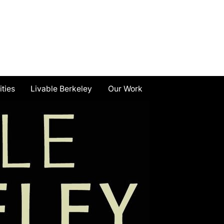
ities
Livable Berkeley
Our Work