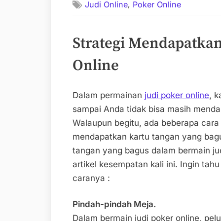
,
Judi Online
Poker Online
Strategi Mendapatkan
Online
Dalam permainan
judi poker online
, 
sampai Anda tidak bisa masih menda
Walaupun begitu, ada beberapa cara 
mendapatkan kartu tangan yang bagu
tangan yang bagus dalam bermain ju
artikel kesempatan kali ini. Ingin ta
caranya :
Pindah-pindah Meja.
Dalam bermain judi poker online, pe