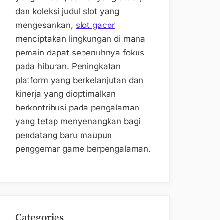
dan koleksi judul slot yang
mengesankan,
slot gacor
menciptakan lingkungan di mana
pemain dapat sepenuhnya fokus
pada hiburan. Peningkatan
platform yang berkelanjutan dan
kinerja yang dioptimalkan
berkontribusi pada pengalaman
yang tetap menyenangkan bagi
pendatang baru maupun
penggemar game berpengalaman.
Categories