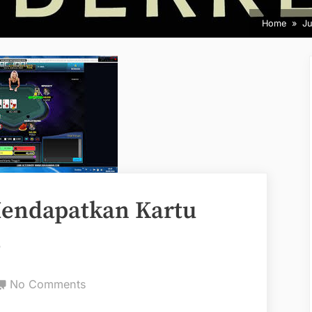
Home
Ju
Mendapatkan Kartu
e
on
No Comments
Strategi