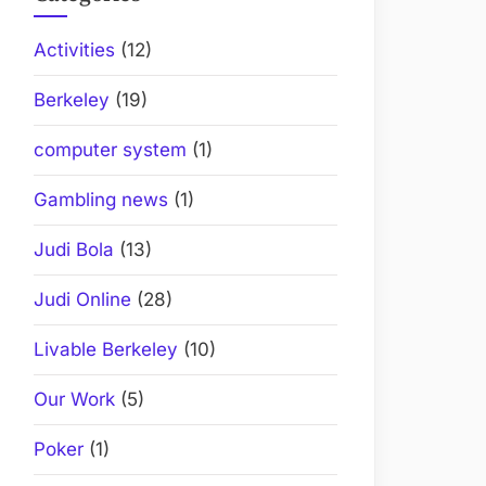
Activities
(12)
Berkeley
(19)
computer system
(1)
Gambling news
(1)
Judi Bola
(13)
Judi Online
(28)
Livable Berkeley
(10)
Our Work
(5)
Poker
(1)