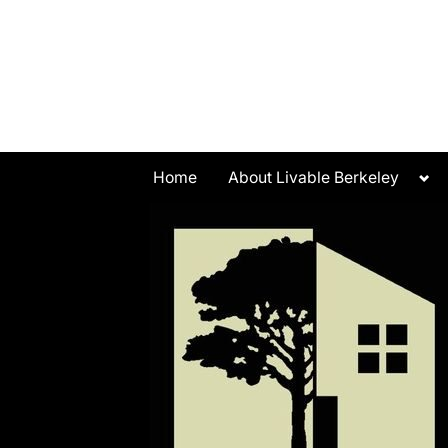
Skip
to
content
Tog
Home
About Livable Berkeley
sub
me